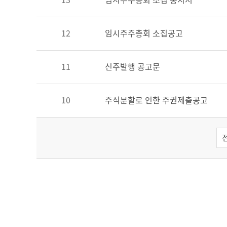
13
임시주주총회 소집 통지서
12
임시주주총회 소집공고
11
신주발행 공고문
10
주식분할로 인한 주권제출공고